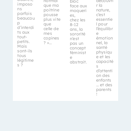
normal
découvri
bloc
imposo
que ma
r la
face aux
ns
poitrine
nature,
moqueri
parfois
pousse
c’est
es,
beaucou
plus vite
essentie
chez les
p
que
l pour
8-12
d’interdi
celle de
l’équilibr
ans, la
ts aux
mes
e
sororité
tout-
copines
émotion
n’est
petits.
? »...
nel, la
pas un
Mais
santé
concept
sont-ils
physiqu
féminist
tous
e et les
e
légitime
capacité
abstrait.
s ?
s
d’attenti
on des
enfants
… et des
parents
!