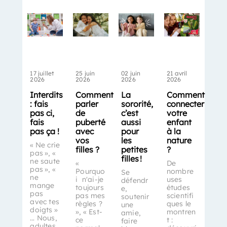
17 juillet
25 juin
02 juin
21 avril
2026
2026
2026
2026
Interdits
Comment
La
Comment
: fais
parler
sororité,
connecter
pas ci,
de
c’est
votre
fais
puberté
aussi
enfant
pas ça !
avec
pour
à la
vos
les
nature
« Ne crie
filles ?
petites
?
pas », «
filles !
ne saute
«
De
pas », «
Pourquo
nombre
Se
ne
i n'ai-je
uses
défendr
mange
toujours
études
e,
pas
pas mes
scientifi
soutenir
avec tes
règles ?
ques le
une
doigts »
», « Est-
montren
amie,
… Nous,
ce
t :
faire
adultes,