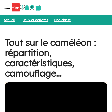
Accueil
-
Jeux et activités
-
Non classé
-
Tout sur le caméléon :
Tout sur le caméléon :
répartition,
caractéristiques,
camouflage…