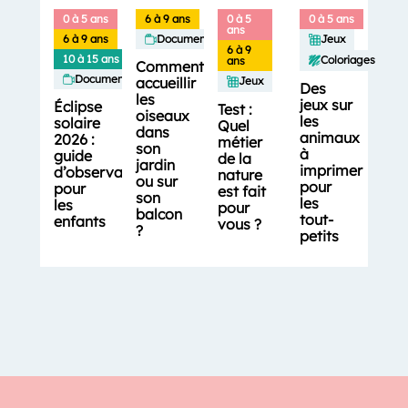
0 à 5 ans
6 à 9 ans
0 à 5
0 à 5 ans
ans
6 à 9 ans
Documentaires
Jeux
6 à 9
10 à 15 ans
Coloriages
ans
Comment
Documentaires
accueillir
Jeux
Des
les
jeux sur
Éclipse
Test :
oiseaux
les
solaire
Quel
dans
animaux
2026 :
métier
son
à
guide
de la
jardin
imprimer
d’observation
nature
ou sur
pour
pour
est fait
son
les
les
pour
balcon
tout-
enfants
vous ?
?
petits