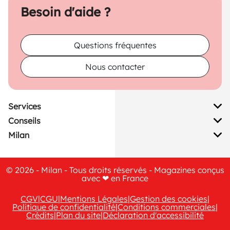
Besoin d'aide ?
Questions fréquentes
Nous contacter
Services
Conseils
Milan
© 2026 - Milan - Tous droits réservés - Magazines conçus
avec ❤ en France
CGV
|
CGU
|
Mentions Légales
|
Gestion des cookies
|
Politique de confidentialité
|
Conditions commerciales
|
Crédits
|
Plan du site
|
Déclaration d'accessibilité