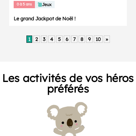
0 à 5 ans
Jeux
Le grand Jackpot de Noël !
1
2
3
4
5
6
7
8
9
10
»
Les activités de vos héros
préférés