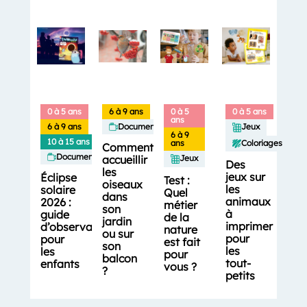
0 à 5 ans
6 à 9 ans
0 à 5
0 à 5 ans
ans
6 à 9 ans
Documentaires
Jeux
6 à 9
10 à 15 ans
Coloriages
ans
Comment
Documentaires
accueillir
Jeux
Des
les
jeux sur
Éclipse
Test :
oiseaux
les
solaire
Quel
dans
animaux
2026 :
métier
son
à
guide
de la
jardin
imprimer
d’observation
nature
ou sur
pour
pour
est fait
son
les
les
pour
balcon
tout-
enfants
vous ?
?
petits