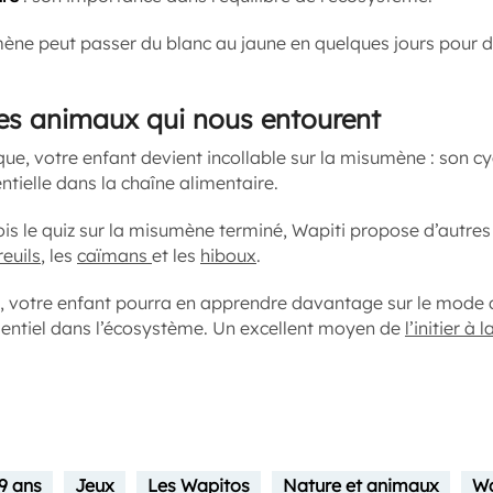
ne peut passer du blanc au jaune en quelques jours pour d
les animaux qui nous entourent
que, votre enfant devient incollable sur la misumène : son cy
ntielle dans la chaîne alimentaire.
 fois le quiz sur la misumène terminé, Wapiti propose d’autre
reuils
, les
caïmans
et les
hiboux
.
, votre enfant pourra en apprendre davantage sur le mode d
ssentiel dans l’écosystème. Un excellent moyen de
l’initier à
 9 ans
Jeux
Les Wapitos
Nature et animaux
Wa