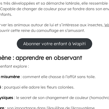
es très développées et sa démarche latérale, elle ressemble
 Capable de changer de couleur pour se fondre dans son envi
nfants.
ver les animaux autour de lui et s’intéresse aux insectes,
Wa
uvrir cette reine du camouflage en s’amusant.
Abonner votre enfant à Wapiti
mène : apprendre en observant
 enfant explore :
a misumène
: comment elle chasse à l’affût sans toile.
é
: pourquoi elle adore les fleurs colorées.
hysiques
: le secret de son changement de couleur (homochr
ure
: son importance dans l’équilibre de l’écosystème.