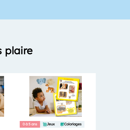
 plaire
0 à 5 ans
Jeux
Coloriages