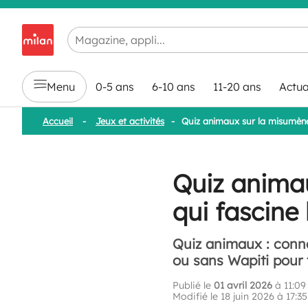
Chargement en cours...
Menu
0-5 ans
6-10 ans
11-20 ans
Actua
Accueil
-
Jeux et activités
-
Quiz animaux sur la misumène :
Quiz animau
qui fascine 
Quiz animaux : conna
ou sans Wapiti pour t
Publié le
01 avril 2026
à 11:09
Modifié le 18 juin 2026 à 17:35