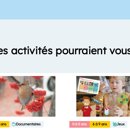
es activités pourraient vous
 ans
Documentaires
0 à 5 ans
6 à 9 ans
Jeux