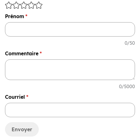
Prénom
*
50 cara
0
/50
Commentaire
*
Entre 2 et
0
/5000
Courriel
*
Envoyer