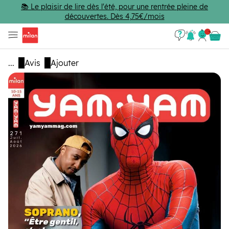
Passer au contenu principal
📚 Le plaisir de lire dès l'été, pour une rentrée pleine de
découvertes. Dès 4,75€/mois
Se con
Panie
...
Avis
Ajouter