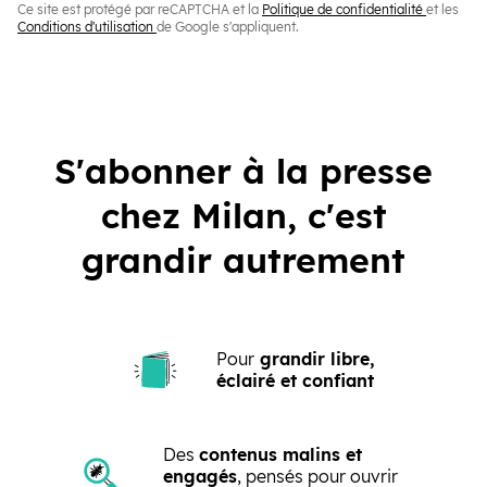
(ouvre une
Ce site est protégé par reCAPTCHA et la
Politique de confidentialité
et les
(ouvre une nouvelle fenêtre)
Conditions d'utilisation
de Google s'appliquent.
S'abonner à la presse
chez Milan, c'est
grandir autrement
Pour
grandir libre,
éclairé et confiant
Des
contenus malins et
engagés
, pensés pour ouvrir