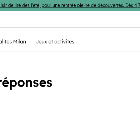
isir de lire dès l'été, pour une rentrée pleine de découvertes. Dès 
alités Milan
Jeux et activités
 réponses