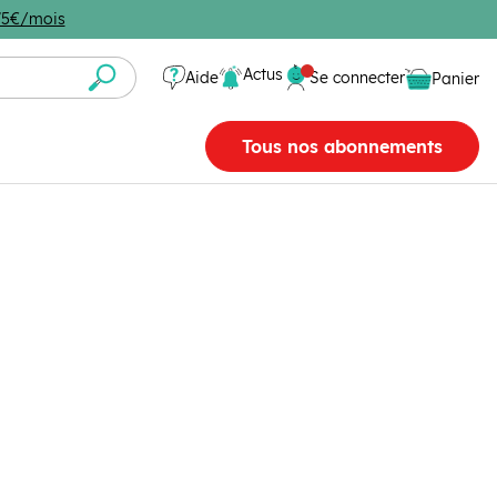
4,75€/mois
Se connecter
Actus
Aide
Se connecter
Panier
Panier vide
Tous nos abonnements