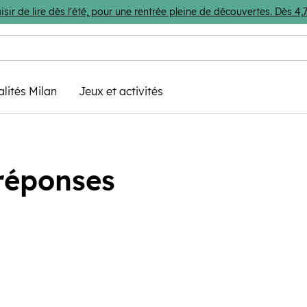
isir de lire dès l'été, pour une rentrée pleine de découvertes. Dès 
alités Milan
Jeux et activités
 réponses