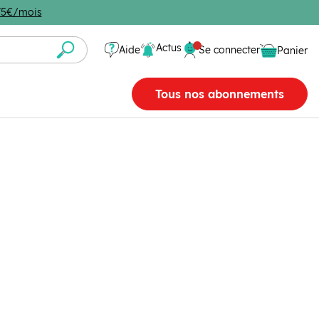
4,75€/mois
Se connecter
Actus
Aide
Se connecter
Panier
Panier vide
Tous nos abonnements