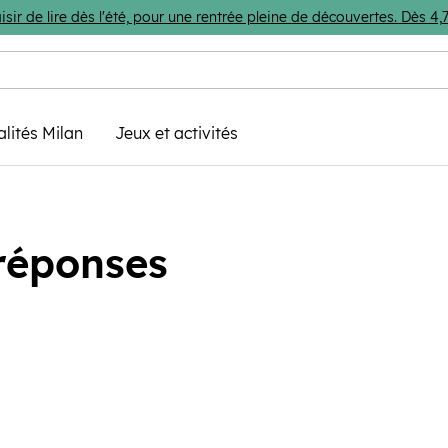
isir de lire dès l'été, pour une rentrée pleine de découvertes. Dès 
alités Milan
Jeux et activités
 réponses