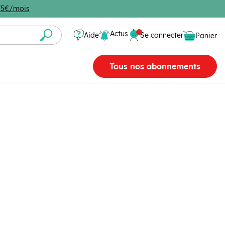
4,75€/mois
Se connecter
Actus
Aide
Se connecter
Panier
Panier vide
Tous nos abonnements