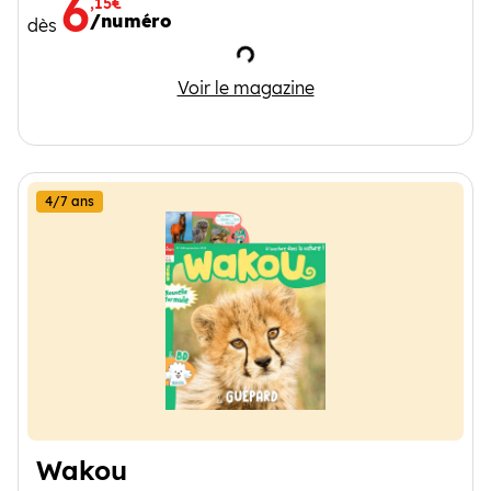
6
,15€
/numéro
dès
Chargement
Kolala
Voir le magazine
4/7 ans
Wakou