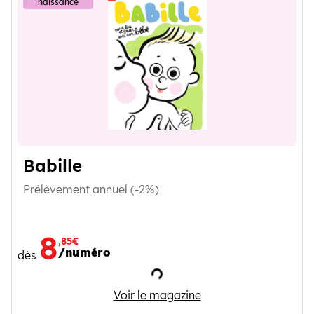
naissance
Babille
Prélèvement annuel (-2%)
8
,85€
/numéro
dès
Chargement
Babille
Voir le magazine