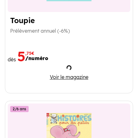
Toupie
Prélèvement annuel (-6%)
5
,75€
/numéro
dès
Chargement
Toupie
Voir le magazine
2/6 ans