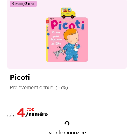
9 mois/3 ans
Picoti
Prélèvement annuel (-6%)
4
,75€
/numéro
dès
Chargement
Picoti
Voir le magazine