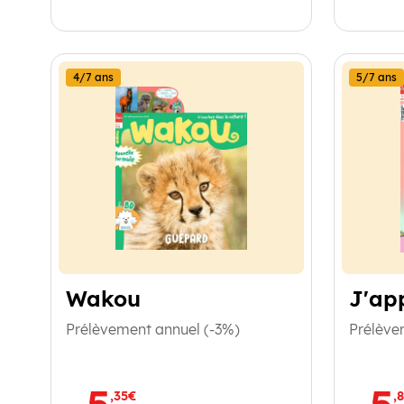
4/7 ans
5/7 ans
Wakou
J'app
Prélèvement annuel (-3%)
Prélève
5
5
,35€
,