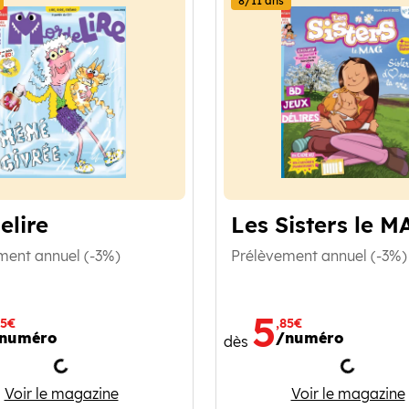
8/11 ans
elire
Les Sisters le 
ment annuel (-3%)
Prélèvement annuel (-3%)
5
85€
,85€
numéro
/numéro
dès
Chargement
Charge
Mordelire
Les Sist
Voir le magazine
Voir le magazine