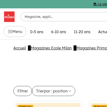
Passer au contenu principal
📚 Le pla
Menu
0-5 ans
6-10 ans
11-20 ans
Actu
Accueil
Magazines Ecole Milan
Magazines Prima
Filtrer
Trier
par : position
6 produits disponibles