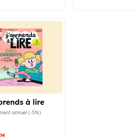
rends à lire
ment annuel (-5%)
85€