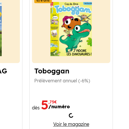
6/8 ans
MAG
Toboggan
Prélèvement annuel (-6%)
5
,75€
/numéro
dès
ment
Chargement
ers le MAG
Toboggan
Voir le magazine