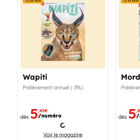
7/12 ans
7/11 ans
Wapiti
Mord
Prélèvement annuel (-3%)
Prélève
5
5
,45€
,
/numéro
/
dès
dès
Chargement
Wapiti
Voir le magazine