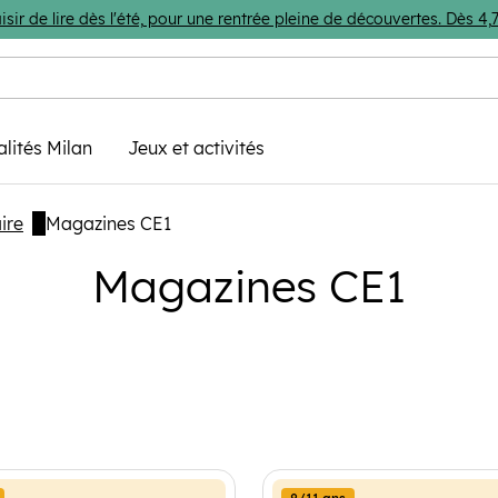
isir de lire dès l'été, pour une rentrée pleine de découvertes. Dès 
alités Milan
Jeux et activités
ire
Magazines CE1
Magazines CE1