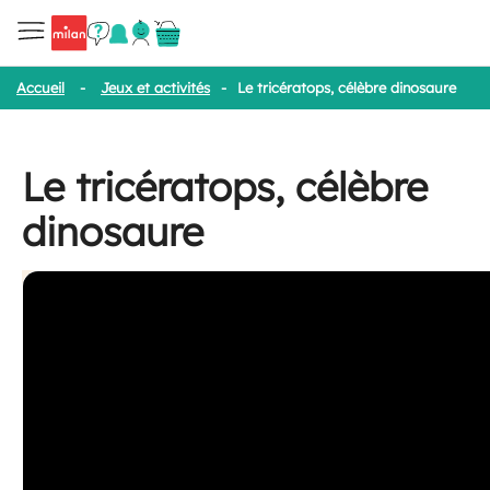
Accueil
-
Jeux et activités
-
Le tricératops, célèbre dinosaure
Le tricératops, célèbre
dinosaure