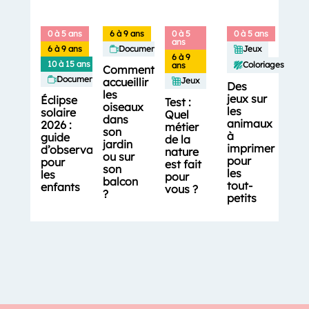
0 à 5 ans
6 à 9 ans
0 à 5
0 à 5 ans
ans
6 à 9 ans
Documentaires
Jeux
6 à 9
10 à 15 ans
Coloriages
ans
Comment
Documentaires
accueillir
Jeux
Des
les
jeux sur
Éclipse
Test :
oiseaux
les
solaire
Quel
dans
animaux
2026 :
métier
son
à
guide
de la
jardin
imprimer
d’observation
nature
ou sur
pour
pour
est fait
son
les
les
pour
balcon
tout-
enfants
vous ?
?
petits