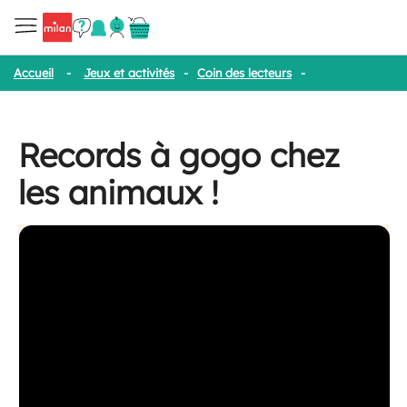
Accueil
-
Jeux et activités
-
Coin des lecteurs
-
Records à gogo 
Records à gogo chez
les animaux !