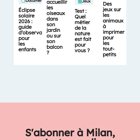
Documentaires
accueillir
Jeux
Des
les
jeux sur
Éclipse
Test :
oiseaux
les
solaire
Quel
dans
animaux
2026 :
métier
son
à
guide
de la
jardin
imprimer
d’observation
nature
ou sur
pour
pour
est fait
son
les
les
pour
balcon
tout-
enfants
vous ?
?
petits
S'abonner à Milan,