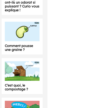
ont-ils un odorat si
puissant ? Curio vous
explique !
Comment pousse
une graine ?
C’est quoi, le
compostage ?