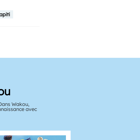
piti
ou
? Dans Wakou,
onnaissance avec