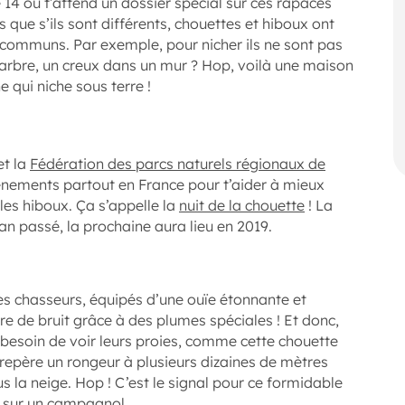
 14 où t’attend un dossier spécial sur ces rapaces
 que s’ils sont différents, chouettes et hiboux ont
communs. Par exemple, pour nicher ils ne sont pas
un arbre, un creux dans un mur ? Hop, voilà une maison
 qui niche sous terre !
et la
Fédération des parcs naturels régionaux de
nements partout en France pour t’aider à mieux
 les hiboux. Ça s’appelle la
nuit de la chouette
! La
’an passé, la prochaine aura lieu en 2019.
es chasseurs, équipés d’une ouïe étonnante et
re de bruit grâce à des plumes spéciales ! Et donc,
s besoin de voir leurs proies, comme cette chouette
 repère un rongeur à plusieurs dizaines de mètres
ous la neige. Hop ! C’est le signal pour ce formidable
e sur un campagnol.