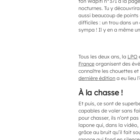
ton Wapiti n°371 à la page
nocturnes. Tu y découvriras
aussi beaucoup de points 
difficiles : un trou dans 
sympa ! Il y en a même une
Tous les deux ans, la
LPO
France
organisent des évé
connaître les chouettes et
dernière édition
a eu lieu l
À la chasse !
Et puis, ce sont de superb
capables de voler sans fai
pour chasser, ils n’ont pa
lapone qui, dans la vidéo,
grâce au bruit qu’il fait s
rapace qui fond en silenc