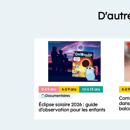
D'autr
0 à 5 ans
6 à 9 ans
10 à 15 ans
6 à 9
Documentaires
Comm
dans 
Éclipse solaire 2026 : guide
balc
d’observation pour les enfants