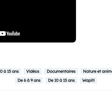
0 à 15 ans
Vidéos
Documentaires
Nature et ani
De 6 à 9 ans
De 10 à 15 ans
Wapiti