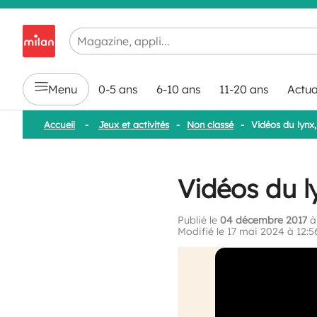
Chargement en cours...
Menu
0-5 ans
6-10 ans
11-20 ans
Actua
Accueil
-
Jeux et activités
-
Non classé
-
Vidéos du lynx,
Vidéos du l
Publié le
04 décembre 2017
à 
Modifié le 17 mai 2024 à 12:5