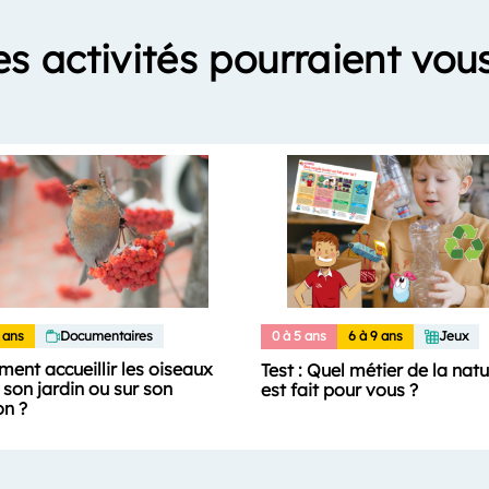
es activités pourraient vous
 ans
Documentaires
0 à 5 ans
6 à 9 ans
Jeux
ent accueillir les oiseaux
Test : Quel métier de la nat
son jardin ou sur son
est fait pour vous ?
on ?