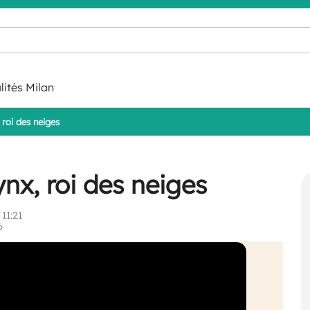
lités Milan
 roi des neiges
ynx, roi des neiges
11:21
6