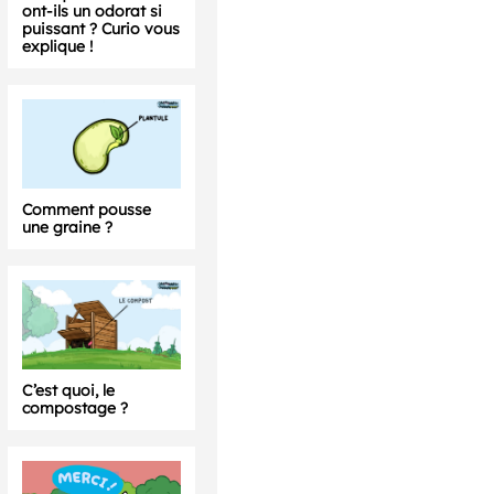
ont-ils un odorat si
puissant ? Curio vous
explique !
Comment pousse
une graine ?
C’est quoi, le
compostage ?