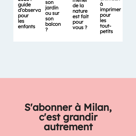
son
à
guide
de la
jardin
imprimer
d’observation
nature
ou sur
pour
pour
est fait
son
les
les
pour
balcon
tout-
enfants
vous ?
?
petits
S'abonner à Milan,
c'est grandir
autrement