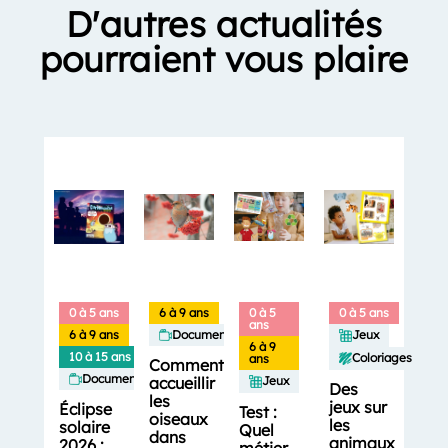
D'autres actualités
pourraient vous plaire
0 à 5 ans
6 à 9 ans
0 à 5
0 à 5 ans
ans
6 à 9 ans
Documentaires
Jeux
6 à 9
10 à 15 ans
Coloriages
ans
Comment
Documentaires
accueillir
Jeux
Des
les
jeux sur
Éclipse
Test :
oiseaux
les
solaire
Quel
dans
animaux
2026 :
métier