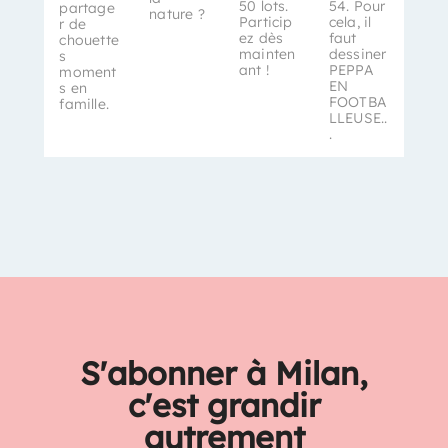
50 lots.
54. Pour
partage
nature ?
Particip
cela, il
r de
ez dès
faut
chouette
mainten
dessiner
s
ant !
PEPPA
moment
EN
s en
FOOTBA
famille.
LLEUSE..
.
S'abonner à Milan,
c'est grandir
autrement