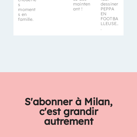
mainten
dessiner
s
ant !
PEPPA
moment
EN
s en
FOOTBA
famille.
LLEUSE..
.
S'abonner à Milan,
c'est grandir
autrement