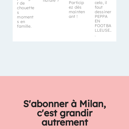
nature ?
Particip
cela, il
r de
ez dès
faut
chouette
mainten
dessiner
s
ant !
PEPPA
moment
EN
s en
FOOTBA
famille.
LLEUSE..
.
S'abonner à Milan,
c'est grandir
autrement