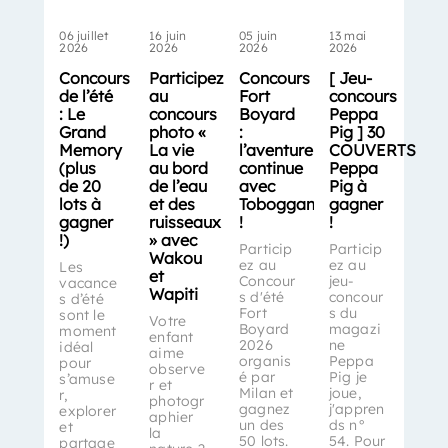
06 juillet
16 juin
05 juin
13 mai
2026
2026
2026
2026
Concours
Participez
Concours
[ Jeu-
de l’été
au
Fort
concours
: Le
concours
Boyard
Peppa
Grand
photo «
:
Pig ] 30
Memory
La vie
l’aventure
COUVERTS
(plus
au bord
continue
Peppa
de 20
de l’eau
avec
Pig à
lots à
et des
Toboggan
gagner
gagner
ruisseaux
!
!
!)
» avec
Particip
Particip
Wakou
ez au
ez au
Les
et
Concour
jeu-
vacance
Wapiti
s d'été
concour
s d’été
Fort
s du
sont le
Votre
Boyard
magazi
moment
enfant
2026
ne
idéal
aime
organis
Peppa
pour
observe
é par
Pig je
s’amuse
r et
Milan et
joue,
r,
photogr
gagnez
j'appren
explorer
aphier
un des
ds n°
et
la
50 lots.
54. Pour
partage