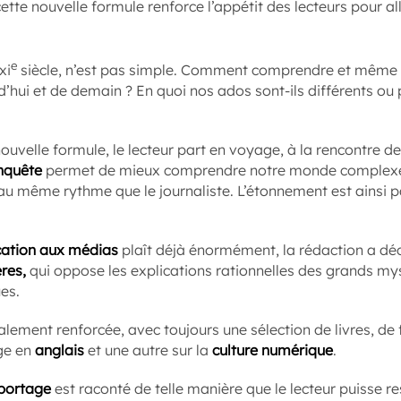
ette nouvelle formule renforce l’appétit des lecteurs pour al
e
xi
siècle, n’est pas simple. Comment comprendre et même 
hui et de demain ? En quoi nos ados sont-ils différents ou 
nouvelle formule, le lecteur part en voyage, à la rencontre d
enquête
permet de mieux comprendre notre monde complexe e
u même rythme que le journaliste. L’étonnement est ainsi pa
cation aux médias
plaît déjà énormément, la rédaction a déc
res,
qui oppose les explications rationnelles des grands m
es.
lement renforcée, avec toujours une sélection de livres, de
ge en
anglais
et une autre sur la
culture numérique
.
portage
est raconté de telle manière que le lecteur puisse re