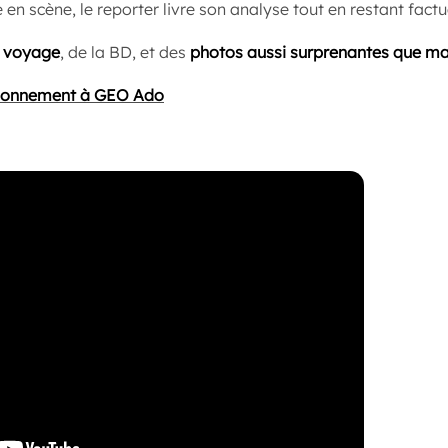
 en scène, le reporter livre son analyse tout en restant factu
e voyage
, de la BD, et des
photos aussi surprenantes que ma
onnement à GEO Ado