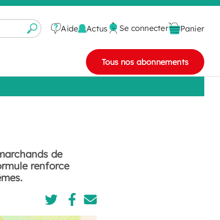
Se connecter
Actus
Aide
Panier
Tous nos abonnements
 marchands de
formule renforce
êmes.