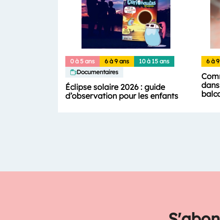
0 à 5 ans
6 à 9 ans
10 à 15 ans
6 à 9
Documentaires
Comm
dans 
Éclipse solaire 2026 : guide
balc
d’observation pour les enfants
S'abon