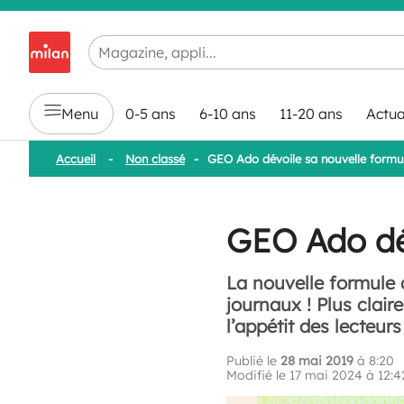
Chargement en cours...
Menu
0-5 ans
6-10 ans
11-20 ans
Actua
Accueil
-
Non classé
-
GEO Ado dévoile sa nouvelle formul
GEO Ado dév
La nouvelle formule 
journaux ! Plus clair
l’appétit des lecteur
Publié le
28 mai 2019
à 8:20
Modifié le 17 mai 2024 à 12:4