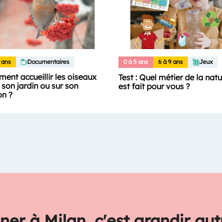
 ans
Documentaires
0 à 5 ans
6 à 9 ans
Jeux
ent accueillir les oiseaux
Test : Quel métier de la nat
son jardin ou sur son
est fait pour vous ?
on ?
ner à Milan, c'est grandir au