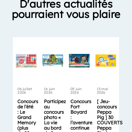
D'autres actualités
pourraient vous plaire
06 juillet
16 juin
05 juin
13 mai
2026
2026
2026
2026
Concours
Participez
Concours
[ Jeu-
de l’été
au
Fort
concours
: Le
concours
Boyard
Peppa
Grand
photo «
:
Pig ] 30
Memory
La vie
l’aventure
COUVERTS
(plus
au bord
continue
Peppa