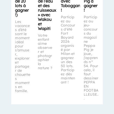
de 20
de l’eau
avec
Pig à
lots à
et des
Toboggan
gagner
gagner
ruisseaux
!
!
!)
» avec
Particip
Particip
Wakou
ez au
ez au
Les
et
Concour
jeu-
vacance
Wapiti
s d'été
concour
s d’été
Fort
s du
sont le
Votre
Boyard
magazi
moment
enfant
2026
ne
idéal
aime
organis
Peppa
pour
observe
é par
Pig je
s’amuse
r et
Milan et
joue,
r,
photogr
gagnez
j'appren
explorer
aphier
un des
ds n°
et
la
50 lots.
54. Pour
partage
nature ?
Particip
cela, il
r de
ez dès
faut
chouette
mainten
dessiner
s
ant !
PEPPA
moment
EN
s en
FOOTBA
famille.
LLEUSE..
.