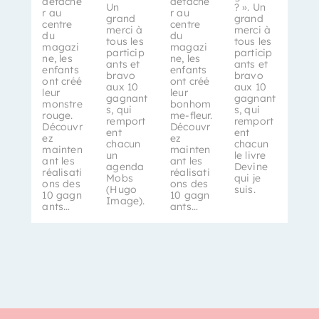
détache
détache
Un
? ». Un
r au
r au
grand
grand
centre
centre
merci à
merci à
du
du
tous les
tous les
magazi
magazi
particip
particip
ne, les
ne, les
ants et
ants et
enfants
enfants
bravo
bravo
ont créé
ont créé
aux 10
aux 10
leur
leur
gagnant
gagnant
monstre
bonhom
s, qui
s, qui
rouge.
me-fleur.
remport
remport
Découvr
Découvr
ent
ent
ez
ez
chacun
chacun
mainten
mainten
un
le livre
ant les
ant les
agenda
Devine
réalisati
réalisati
Mobs
qui je
ons des
ons des
(Hugo
suis.
10 gagn
10 gagn
Image).
ants…
ants…