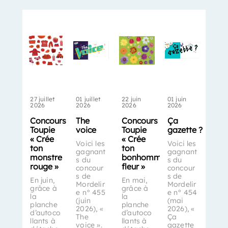
27 juillet
01 juillet
22 juin
01 juin
2026
2026
2026
2026
Concours
The
Concours
Ça
Toupie
voice
Toupie
gazette ?
« Crée
« Crée
Voici les
Voici les
ton
ton
gagnant
gagnant
monstre
bonhomme-
s du
s du
rouge »
fleur »
concour
concour
s de
s de
En juin,
En mai,
Mordelir
Mordelir
grâce à
grâce à
e n° 455
e n° 454
la
la
(juin
(mai
planche
planche
2026), «
2026), «
d’autoco
d’autoco
The
Ça
llants à
llants à
voice ».
gazette