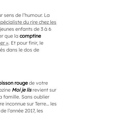
ur sens de l’humour. La
pécialiste du rire chez les
jeunes enfants de 3 à 6
er que la
comptine
er »
. Et pour finir, le
lés dans le dos de
oisson rouge
de votre
gazine
Moi je lis
revient sur
a famille. Sans oublier
re inconnue sur Terre… les
n de l’année 2017, les