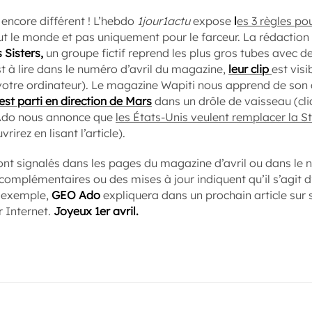
 encore différent ! L’hebdo
1jour1actu
expose
l
es 3 règles po
t le monde et pas uniquement pour le farceur. La rédaction
 Sisters,
un groupe fictif reprend les plus gros tubes avec d
est à lire dans le numéro d’avril du magazine,
leur clip
est visi
 votre ordinateur). Le magazine Wapiti nous apprend de son 
st parti en direction de Mars
dans un drôle de vaisseau (cliqu
O Ado nous annonce que
les États-Unis veulent remplacer la St
irez en lisant l’article).
sont signalés dans les pages du magazine d’avril ou dans le 
es complémentaires ou des mises à jour indiquent qu’il s’agit 
r exemple,
GEO Ado
expliquera dans un prochain article sur
r Internet.
Joyeux 1er avril.