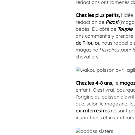
rédactions ont ramenés dan
Chez les plus petits,
l’idée
rédaction de
Picoti
(magazi
bébés
. Du côté de
Toupie
,
ans comment s’y prendre po
de
Tiloulou
nous rappelle
magazine
Histoires pour l
chevaliers.
Chez les 4-8 ans,
le
magaz
enfant. C’est vrai, pourqu
l’origine du poisson d’avri
que, selon le magazine, le
extraterrestres
ne sont pas
institutrices et instituteur