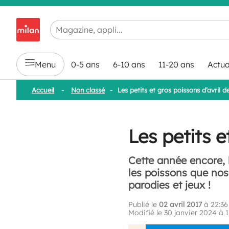
Chargement en cours...
Menu
0-5 ans
6-10 ans
11-20 ans
Actua
Accueil
-
Non classé
-
Les petits et gros poissons d’avril d
Les petits e
Cette année encore, 
les poissons que nos
parodies et jeux !
Publié le
02 avril 2017
à 22:36
Modifié le 30 janvier 2024 à 1