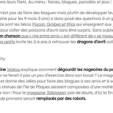
s leurs filets. Au menu : farces, blagues, parodies et jeux !
 n’est pas de faire des blagues mais plutôt de développer le
ne pour les 9 mois-3 ans) a donc posé des questions à un
s
 ce sont les héros
Flocon, Grobec et Mira
qui enseignent aux 
ur coller des poissons d’avril sans être surpris. Sans oubli
en chanson
que « rire entre amis » est différent de « se moqu
es petits
invite les 2-6 ans à retrouver les
dragons d’avril
col
ine
Wakou
explique comment
dégourdir les nageoires du p
oi ne ferait-il pas un peu d’exercice dans son bocal ? Le ma
l et donne des idées pour faire des blagues à ses amis et à s
s statues de l’île de Pâques seraient composées d’une matiè
 loin ! Pour le
magazine
Toboggan
, pas de doute, d’ici la fi
s de primaire seront
remplacés par des robots.