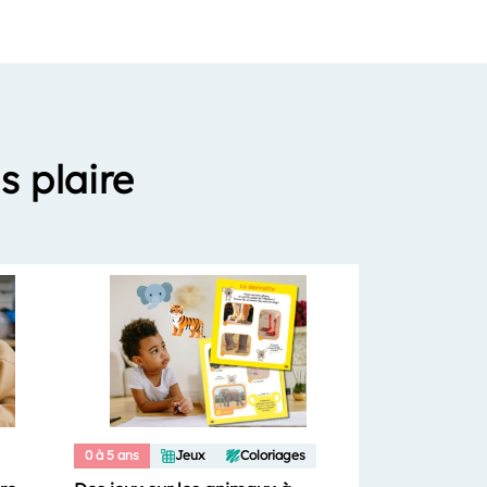
s plaire
0 à 5 ans
Jeux
Coloriages