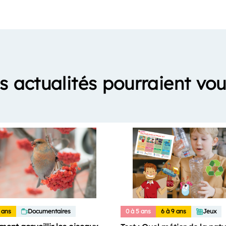
s actualités pourraient vou
 ans
Documentaires
0 à 5 ans
6 à 9 ans
Jeux