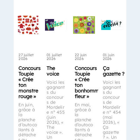
27 juillet
01 juillet
22 juin
01 juin
2026
2026
2026
2026
Concours
The
Concours
Ça
Toupie
voice
Toupie
gazette ?
« Crée
« Crée
Voici les
Voici les
ton
ton
gagnant
gagnant
monstre
bonhomme-
s du
s du
rouge »
fleur »
concour
concour
s de
s de
En juin,
En mai,
Mordelir
Mordelir
grâce à
grâce à
e n° 455
e n° 454
la
la
(juin
(mai
planche
planche
2026), «
2026), «
d’autoco
d’autoco
The
Ça
llants à
llants à
voice ».
gazette
détache
détache
Un
? ». Un
r au
r au