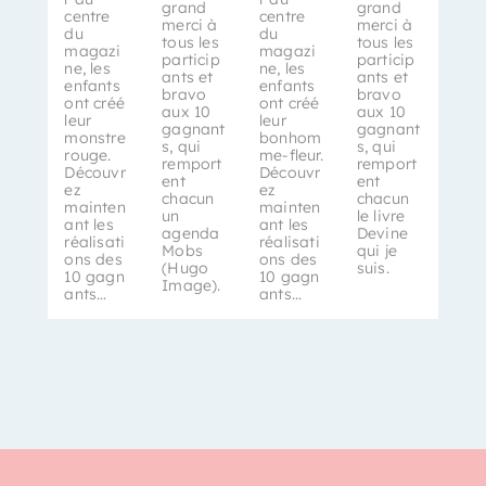
grand
grand
centre
centre
merci à
merci à
du
du
tous les
tous les
magazi
magazi
particip
particip
ne, les
ne, les
ants et
ants et
enfants
enfants
bravo
bravo
ont créé
ont créé
aux 10
aux 10
leur
leur
gagnant
gagnant
monstre
bonhom
s, qui
s, qui
rouge.
me-fleur.
remport
remport
Découvr
Découvr
ent
ent
ez
ez
chacun
chacun
mainten
mainten
un
le livre
ant les
ant les
agenda
Devine
réalisati
réalisati
Mobs
qui je
ons des
ons des
(Hugo
suis.
10 gagn
10 gagn
Image).
ants…
ants…