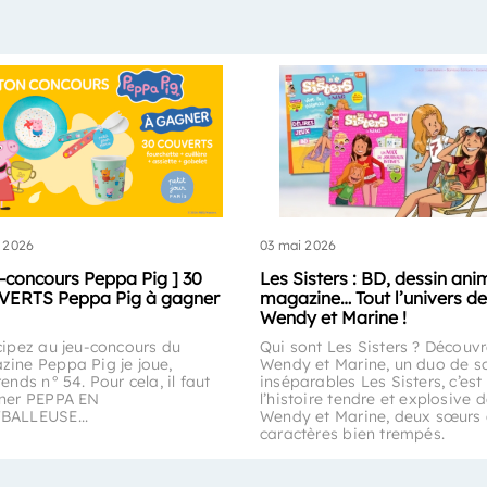
 2026
03 mai 2026
u-concours Peppa Pig ] 30
Les Sisters : BD, dessin ani
ERTS Peppa Pig à gagner
magazine… Tout l’univers de
Wendy et Marine !
cipez au jeu-concours du
Qui sont Les Sisters ? Découv
ine Peppa Pig je joue,
Wendy et Marine, un duo de s
rends n° 54. Pour cela, il faut
inséparables Les Sisters, c’est
iner PEPPA EN
l’histoire tendre et explosive 
BALLEUSE...
Wendy et Marine, deux sœurs
caractères bien trempés.