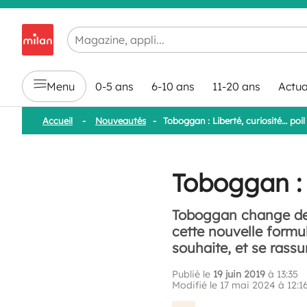
Chargement en cours...
Menu
0-5 ans
6-10 ans
11-20 ans
Actua
Accueil
-
Nouveautés
-
Toboggan : Liberté, curiosité… poil
Toboggan : L
Toboggan change de 
cette nouvelle formu
souhaite, et se rassu
Publié le
19 juin 2019
à 13:35
Modifié le 17 mai 2024 à 12:1