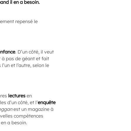
and il en a besoin.
èrement repensé le
enfance
. D’un côté, il veut
t à pas de géant et fait
’un et l’autre, selon le
ères
lectures
en
s d’un côté, et l’
enquête
oggan
est un magazine à
uvelles compétences
 en a besoin.