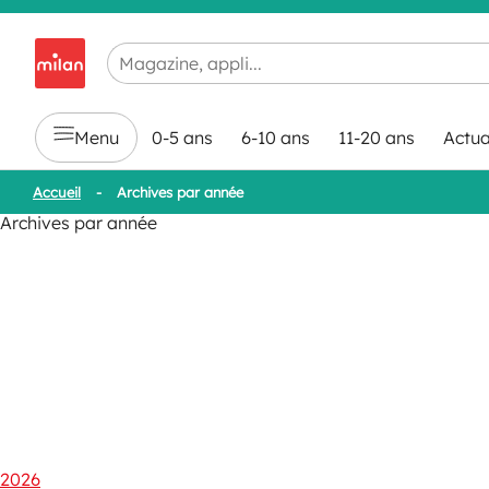
Chargement en cours...
Menu
0-5 ans
6-10 ans
11-20 ans
Actua
Accueil
-
Archives par année
Archives par année
2026