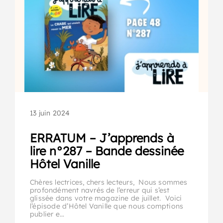
13 juin 2024
ERRATUM – J’apprends à
lire n°287 – Bande dessinée
Hôtel Vanille
Chères lectrices, chers lecteurs, Nous sommes
profondément navrés de l’erreur qui s’est
glissée dans votre magazine de juillet. Voici
l’épisode d’Hôtel Vanille que nous comptions
publier e…