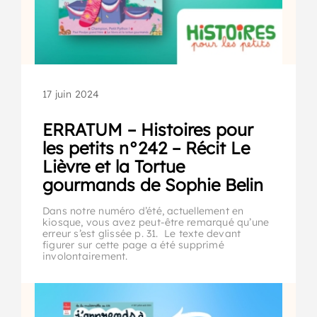
17 juin 2024
ERRATUM – Histoires pour
les petits n°242 – Récit Le
Lièvre et la Tortue
gourmands de Sophie Belin
Dans notre numéro d’été, actuellement en
kiosque, vous avez peut-être remarqué qu’une
erreur s’est glissée p. 31. Le texte devant
figurer sur cette page a été supprimé
involontairement.