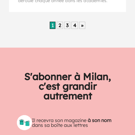
déroule chaque année dans les académies.
1
2
3
4
»
S'abonner à Milan,
c'est grandir
autrement
Il recevra son magazine
à son nom
dans sa boîte aux lettres