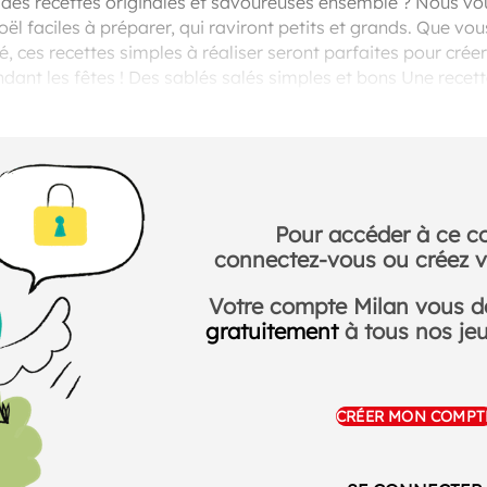
 des recettes originales et savoureuses ensemble ? Nous v
oël faciles à préparer, qui raviront petits et grands. Que vo
é, ces recettes simples à réaliser seront parfaites pour cr
endant les fêtes ! Des sablés salés simples et bons Une rec
Noël ou le réveillon du jour de l'an !
Pour accéder à ce c
connectez-vous ou créez v
Votre compte Milan vous 
gratuitement
à tous nos jeux
CRÉER MON COMPT