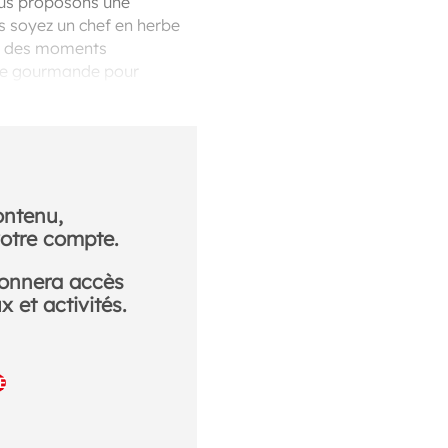
ous proposons une
us soyez un chef en herbe
éer des moments
ette gourmande pour
ontenu,
otre compte.
donnera accès
 et activités.
E