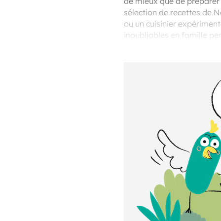
de mieux que de préparer
sélection de recettes de N
ou un cuisinier expériment
inoubliables en famille p
l'apéritif, que ce soit pour 