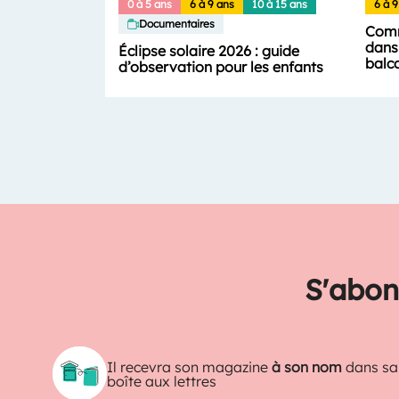
0 à 5 ans
6 à 9 ans
10 à 15 ans
6 à 9
Documentaires
Comm
dans 
Éclipse solaire 2026 : guide
balc
d’observation pour les enfants
S'abon
Il recevra son magazine
à son nom
dans sa
boîte aux lettres