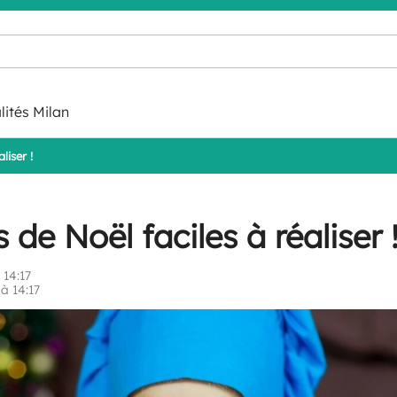
lités Milan
liser !
 de Noël faciles à réaliser 
 14:17
à 14:17