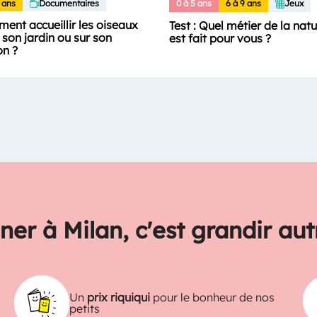
 ans
Documentaires
0 à 5 ans
6 à 9 ans
Jeux
ent accueillir les oiseaux
Test : Quel métier de la nat
son jardin ou sur son
est fait pour vous ?
on ?
ner à Milan, c'est grandir au
Un
prix riquiqui
pour le bonheur de nos
petits