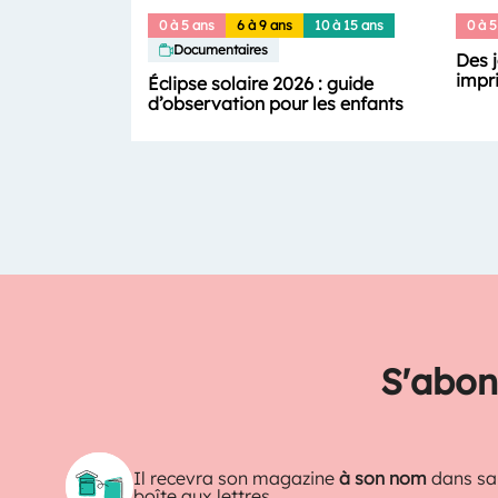
0 à 5 ans
6 à 9 ans
10 à 15 ans
0 à 5
Documentaires
Des 
impri
Éclipse solaire 2026 : guide
d’observation pour les enfants
S'abon
Il recevra son magazine
à son nom
dans sa
boîte aux lettres