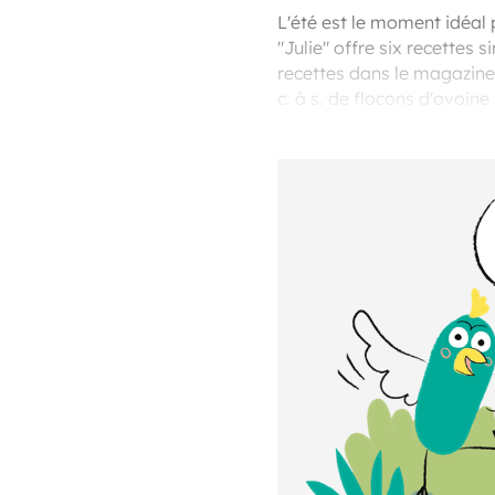
L'été est le moment idéal
"Julie" offre six recettes
recettes dans le magazine 
c. à s. de flocons d'avoine
d'avoine, laisser refroidir,