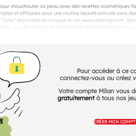
 pour chouchouter sa peau avec des recettes cosmétiques f
 simples et efficaces pour une routine beauté estivale sans d
"Julie" disponible en kiosque et sur www.juliemag.com. Spra
 1/2 c. à s. de vinaigre de cidre 100 ml d'eau Mélanger l'eau
 puis filtrer. Ajouter le vinaigre de cidre et verser dans un vap
Pour accéder à ce c
connectez-vous ou créez v
Votre compte Milan vous 
gratuitement
à tous nos jeux
CRÉER MON COMPT