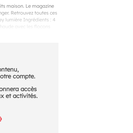
aits maison. Le magazine
anger. Retrouvez toutes ces
y lumière Ingrédients : 4
 chaude avec les flocons
orisateur.
ontenu,
otre compte.
donnera accès
 et activités.
E