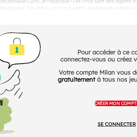
 de panique Curio, je t’explique ! Les virus sont des agents i
développer. Ces intrus sont tout petits, seulement visibles 
 virus de la grippe, de la varicelle ou plus récemment celui
Pour accéder à ce c
connectez-vous ou créez v
Votre compte Milan vous 
gratuitement
à tous nos jeux
CRÉER MON COMPT
SE CONNECTER