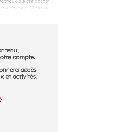
nfectieux qui ont besoin
au microscope. Certains
 du Covid-19.
ontenu,
otre compte.
donnera accès
 et activités.
E