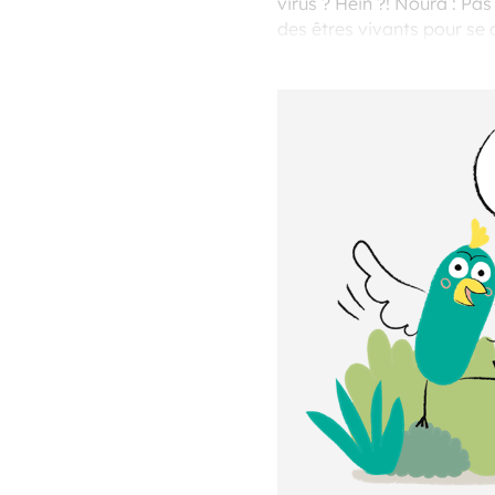
virus ? Hein ?! Noura : Pas
des êtres vivants pour se 
sont très connus, comme le