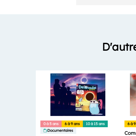
D'autr
0 à 5 ans
6 à 9 ans
10 à 15 ans
6 à 9
Documentaires
Comm