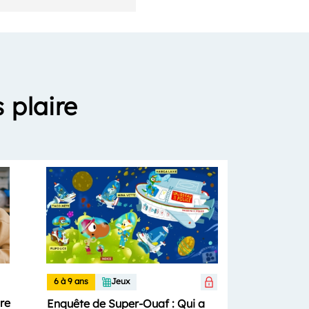
 plaire
6 à 9 ans
Jeux
ure
Enquête de Super-Ouaf : Qui a