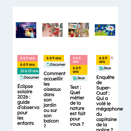
0 à 5 ans
6 à 9 ans
0 à 5
6 à 9
ans
ans
6 à 9 ans
Documentaires
6 à 9
Jeux
10 à 15 ans
ans
Comment
Enquête
Documentaires
accueillir
Jeux
de
les
Éclipse
Test :
Super-
oiseaux
solaire
Quel
Ouaf :
dans
2026 :
métier
Qui a
son
guide
de la
volé le
jardin
d’observation
nature
mégaphone
ou sur
pour
est fait
du
son
les
pour
capitaine
balcon
enfants
vous ?
de la
?
police ?