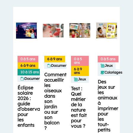
0 à 5 ans
6 à 9 ans
0 à 5
0 à 5 ans
ans
6 à 9 ans
Documentaires
Jeux
6 à 9
10 à 15 ans
Coloriages
ans
Comment
Documentaires
accueillir
Jeux
Des
les
jeux sur
Éclipse
Test :
oiseaux
les
solaire
Quel
dans
animaux
2026 :
métier
son
à
guide
de la
jardin
imprimer
d’observation
nature
ou sur
pour
pour
est fait
son
les
les
pour
balcon
tout-
enfants
vous ?
?
petits