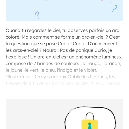
Quand tu regardes le ciel, tu observes parfois un arc
coloré. Mais comment se forme un arc-en-ciel ? C'est
la question que se pose Curio ! Curio : D'où viennent
les arcs-en-ciel ? Noura : Pas de panique Curio, je
t'explique ! Un arc-en-ciel est un phénomène lumineux
composé de 7 bandes de couleurs : le rouge, l'orange,
le jaune, le vert, le bleu, l'indigo et le violet.
Illustrateur : Rémy Nardoux Oublie les licornes, les
trésors de lutin et les ponts vers le ciel. Il n'y a rien de
magique dans un arc-en-ciel mon Curio !