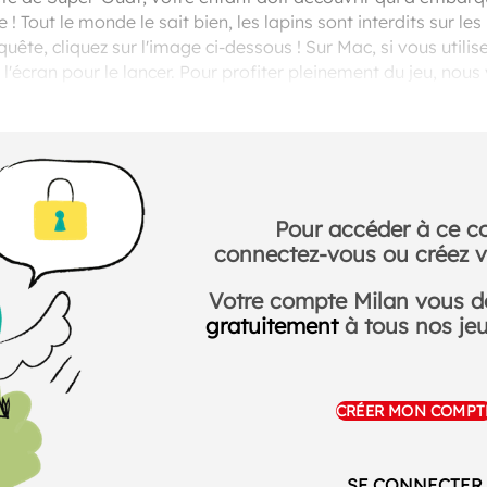
! Tout le monde le sait bien, les lapins sont interdits sur les
ête, cliquez sur l'image ci-dessous ! Sur Mac, si vous utilise
 l'écran pour le lancer. Pour profiter pleinement du jeu, n
hrome.
Pour accéder à ce c
connectez-vous ou créez v
Votre compte Milan vous 
gratuitement
à tous nos jeux
CRÉER MON COMPT
SE CONNECTER