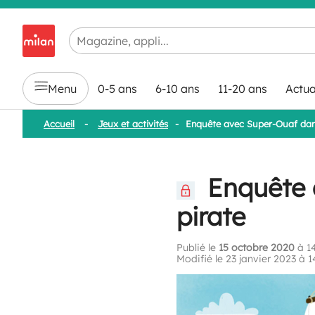
Chargement en cours...
Menu
0-5 ans
6-10 ans
11-20 ans
Actua
Accueil
-
Jeux et activités
-
Enquête avec Super-Ouaf dan
Enquête 
pirate
Publié le
15 octobre 2020
à 14
Modifié le 23 janvier 2023 à 1