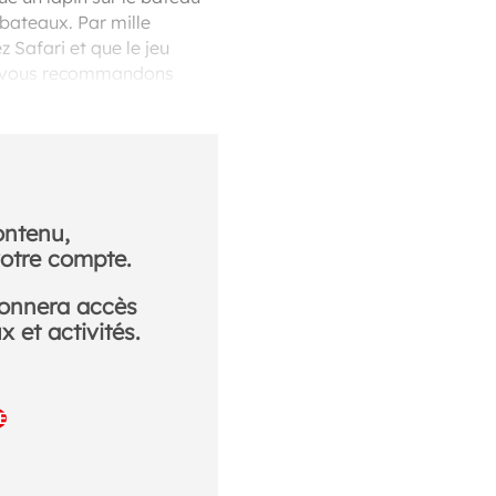
 bateaux. Par mille
z Safari et que le jeu
ous vous recommandons
ontenu,
otre compte.
donnera accès
 et activités.
E