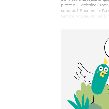
pirate du Capitaine Crogne 
sabords ! Pour mener l'enqu
semble bloqué, cliquez sur
d'utiliser le navigateur C