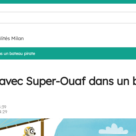
lités Milan
s un bateau pirate
avec Super-Ouaf dans un 
:39
4:29