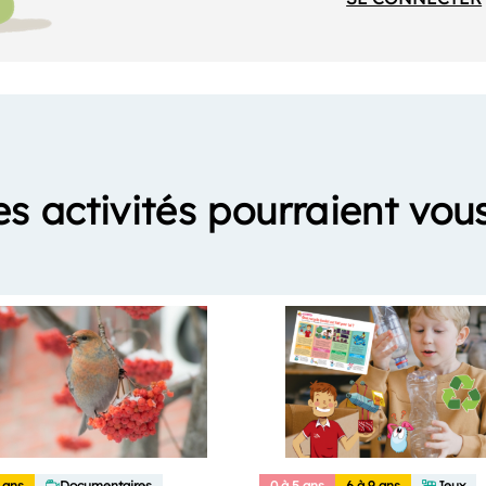
es activités pourraient vous
 ans
Documentaires
0 à 5 ans
6 à 9 ans
Jeux