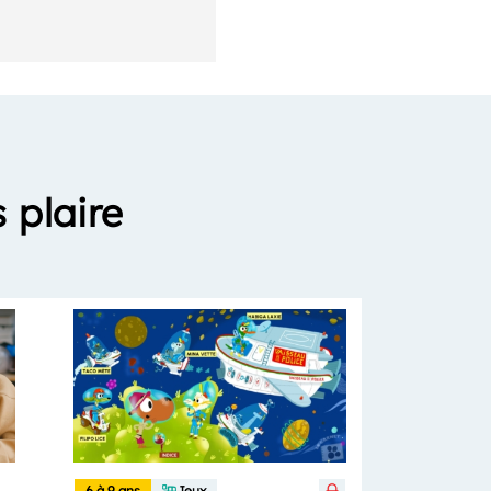
 plaire
6 à 9 ans
Jeux