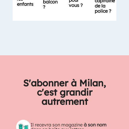
capitaine
balcon
enfants
vous ?
de la
?
police ?
S'abonner à Milan,
c'est grandir
autrement
Il recevra son magazine
à son nom