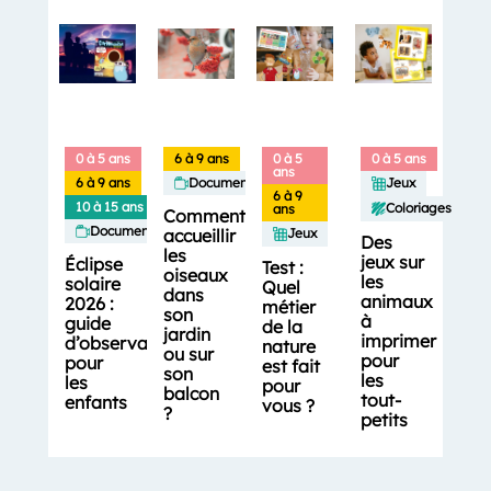
0 à 5 ans
6 à 9 ans
0 à 5
0 à 5 ans
ans
6 à 9 ans
Documentaires
Jeux
6 à 9
10 à 15 ans
Coloriages
ans
Comment
Documentaires
accueillir
Jeux
Des
les
jeux sur
Éclipse
Test :
oiseaux
les
solaire
Quel
dans
animaux
2026 :
métier
son
à
guide
de la
jardin
imprimer
d’observation
nature
ou sur
pour
pour
est fait
son
les
les
pour
balcon
tout-
enfants
vous ?
?
petits