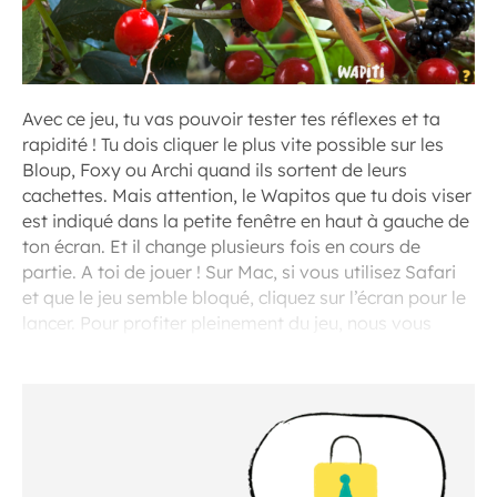
Avec ce jeu, tu vas pouvoir tester tes réflexes et ta
rapidité ! Tu dois cliquer le plus vite possible sur les
Bloup, Foxy ou Archi quand ils sortent de leurs
cachettes. Mais attention, le Wapitos que tu dois viser
est indiqué dans la petite fenêtre en haut à gauche de
ton écran. Et il change plusieurs fois en cours de
partie. A toi de jouer ! Sur Mac, si vous utilisez Safari
et que le jeu semble bloqué, cliquez sur l’écran pour le
lancer. Pour profiter pleinement du jeu, nous vous
recommandons d’utiliser le navigateur Chrome.