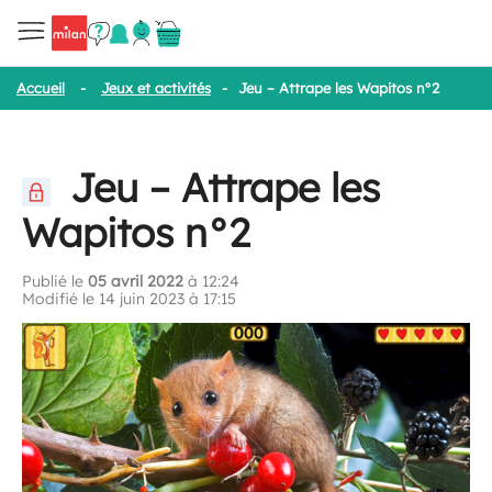
Accueil
-
Jeux et activités
-
Jeu – Attrape les Wapitos n°2
Jeu – Attrape les
Wapitos n°2
Publié le
05 avril 2022
à 12:24
Modifié le 14 juin 2023 à 17:15