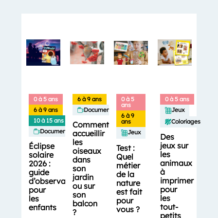
0 à 5 ans
6 à 9 ans
0 à 5
0 à 5 ans
ans
6 à 9 ans
Documentaires
Jeux
6 à 9
10 à 15 ans
Coloriages
ans
Comment
Documentaires
accueillir
Jeux
Des
les
jeux sur
Éclipse
Test :
oiseaux
les
solaire
Quel
dans
animaux
2026 :
métier
son
à
guide
de la
jardin
imprimer
d’observation
nature
ou sur
pour
pour
est fait
son
les
les
pour
balcon
tout-
enfants
vous ?
?
petits