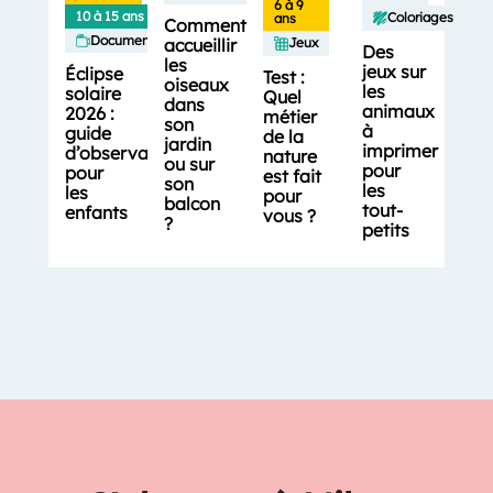
6 à 9
10 à 15 ans
Coloriages
ans
Comment
Documentaires
accueillir
Jeux
Des
les
jeux sur
Éclipse
Test :
oiseaux
les
solaire
Quel
dans
animaux
2026 :
métier
son
à
guide
de la
jardin
imprimer
d’observation
nature
ou sur
pour
pour
est fait
son
les
les
pour
balcon
tout-
enfants
vous ?
?
petits