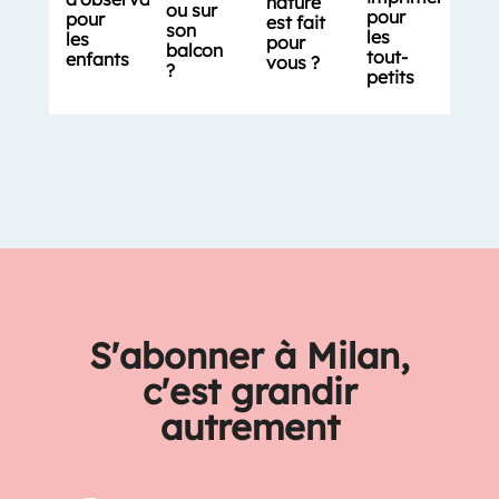
nature
ou sur
pour
pour
est fait
son
les
les
pour
balcon
tout-
enfants
vous ?
?
petits
S'abonner à Milan,
c'est grandir
autrement