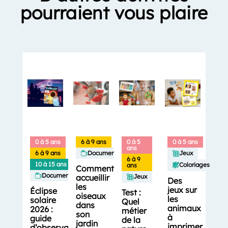
pourraient vous plaire
0 à 5 ans
6 à 9 ans
0 à 5
0 à 5 ans
ans
6 à 9 ans
Documentaires
Jeux
6 à 9
10 à 15 ans
Coloriages
ans
Comment
Documentaires
accueillir
Jeux
Des
les
jeux sur
Éclipse
Test :
oiseaux
les
solaire
Quel
dans
animaux
2026 :
métier
son
à
guide
de la
jardin
imprimer
d’observation