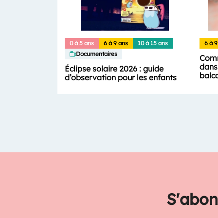
0 à 5 ans
6 à 9 ans
10 à 15 ans
6 à 9
Documentaires
Comm
dans 
Éclipse solaire 2026 : guide
balc
d’observation pour les enfants
S'abon