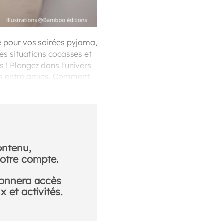
e pour vos soirées pyjama,
des situations cocasses et
s ! Plongez dans l'univers
res entre amies. Comment
ontenu,
otre compte.
donnera accès
 et activités.