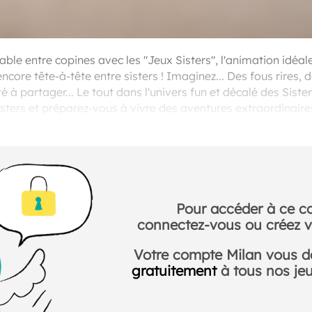
ble entre copines avec les "Jeux Sisters", l'animation idéal
encore tête-à-tête entre sisters ! Imaginez... Des fous rires, 
à partager... Le tout dans l'univers fun et décalé des Sister
Sisters et préparez-vous à vivre des aventures extraordinai
leures amies et installez-vous confortablement.
Pour accéder à ce c
connectez-vous ou créez v
Votre compte Milan vous 
gratuitement
à tous nos jeux