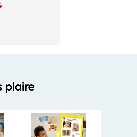
E
 plaire