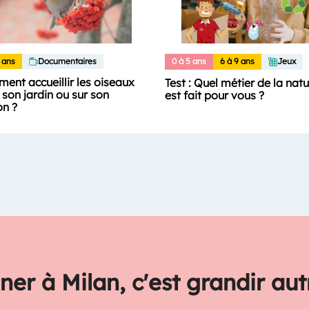
 ans
Documentaires
0 à 5 ans
6 à 9 ans
Jeux
ent accueillir les oiseaux
Test : Quel métier de la nat
son jardin ou sur son
est fait pour vous ?
on ?
ner à Milan, c'est grandir au