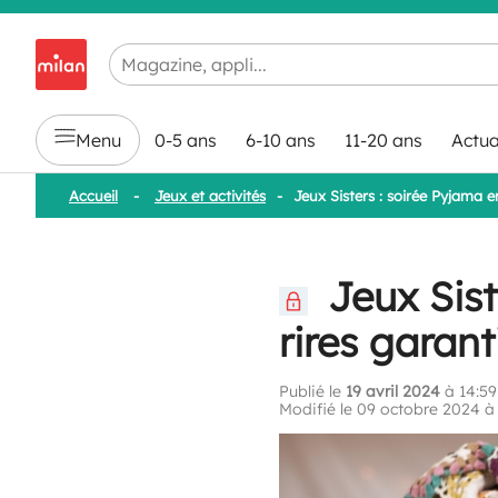
Chargement en cours...
Menu
0-5 ans
6-10 ans
11-20 ans
Actua
Accueil
-
Jeux et activités
-
Jeux Sisters : soirée Pyjama en
Jeux Sist
rires garanti
Publié le
19 avril 2024
à 14:59
Modifié le 09 octobre 2024 à