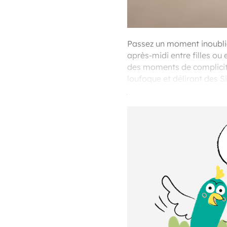
Passez un moment inoublia
après-midi entre filles ou 
des moments de complicité 
loufoque et délirant des 
jouer ? Réunissez vos meil