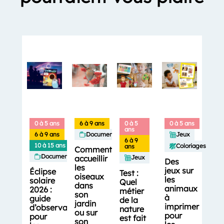
0 à 5 ans
6 à 9 ans
0 à 5
0 à 5 ans
ans
6 à 9 ans
Documentaires
Jeux
6 à 9
10 à 15 ans
Coloriages
ans
Comment
Documentaires
accueillir
Jeux
Des
les
jeux sur
Éclipse
Test :
oiseaux
les
solaire
Quel
dans
animaux
2026 :
métier
son
à
guide
de la
jardin
imprimer
d’observation
nature
ou sur
pour
pour
est fait
son