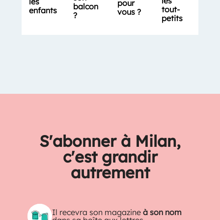
les
les
pour
balcon
tout-
enfants
vous ?
?
petits
S'abonner à Milan,
c'est grandir
autrement
Il recevra son magazine
à son nom