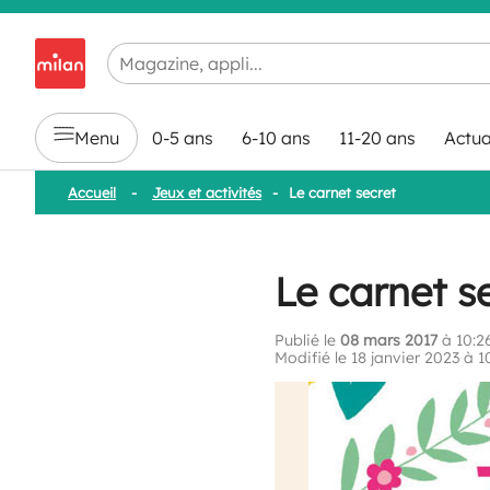
Chargement en cours...
Menu
0-5 ans
6-10 ans
11-20 ans
Actua
Accueil
-
Jeux et activités
-
Le carnet secret
Le carnet s
Publié le
08 mars 2017
à 10:2
Modifié le 18 janvier 2023 à 1