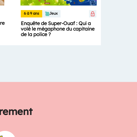
6 à 9 ans
Jeux
ure
Enquête de Super-Ouaf : Qui a
volé le mégaphone du capitaine
de la police ?
trement