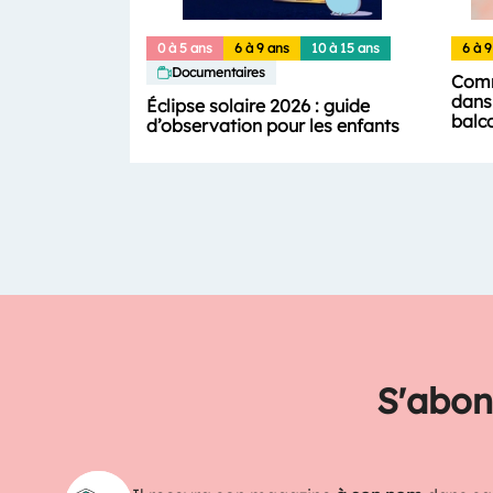
0 à 5 ans
6 à 9 ans
10 à 15 ans
6 à 9
Documentaires
Comm
dans 
Éclipse solaire 2026 : guide
balc
d’observation pour les enfants
S'abon