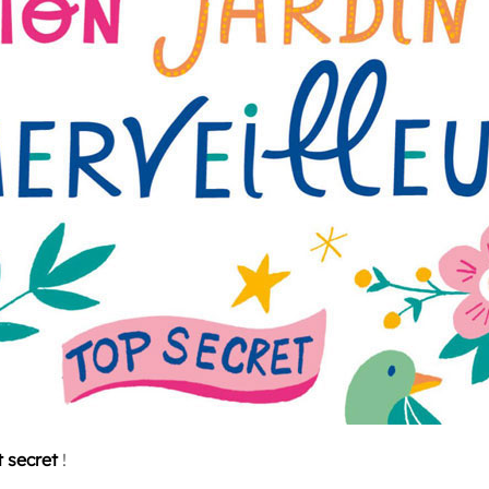
t secret
!