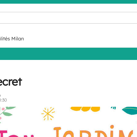
lités Milan
ecret
6
0:30