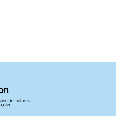
on
zine de lectures
rçoive !