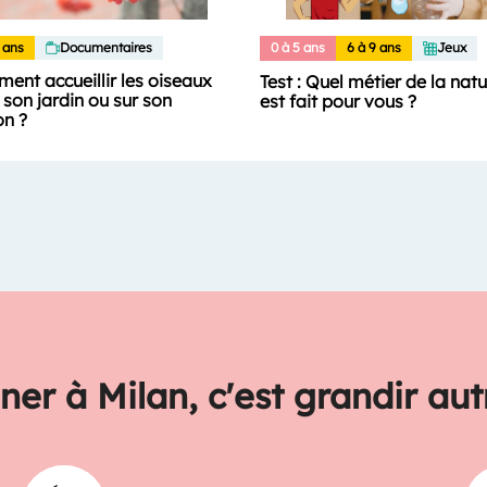
 ans
Documentaires
0 à 5 ans
6 à 9 ans
Jeux
ent accueillir les oiseaux
Test : Quel métier de la nat
son jardin ou sur son
est fait pour vous ?
on ?
ner à Milan, c'est grandir au