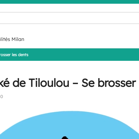
lités Milan
osser les dents
é de Tiloulou – Se brosser 
00