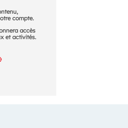
ontenu,
otre compte.
donnera accès
 et activités.
E