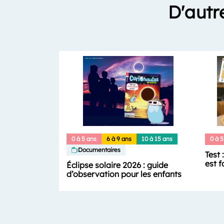
D'autr
0 à 5 ans
6 à 9 ans
10 à 15 ans
0 à 5
Documentaires
Test 
est f
Éclipse solaire 2026 : guide
d’observation pour les enfants