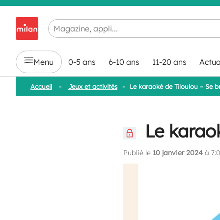
Chargement en cours...
Menu
0-5 ans
6-10 ans
11-20 ans
Actua
Accueil
-
Jeux et activités
-
Le karaoké de Tiloulou – Se br
Le karaok
Publié le
10 janvier 2024
à 7: