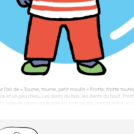
l’air de « Tourne, tourne, petit moulin » Frotte, frotte toute
ce et un peu d'eau,Les dents du bas, les dents du haut. Frotte,
 salle de bains.Les bactéries sont toutes parties,Adieu les
abryIllustration : Etsuko Watanabe