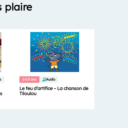
 plaire
s
0 à 5 ans
Audio
Le feu d’artifice – La chanson de
Tiloulou
ts