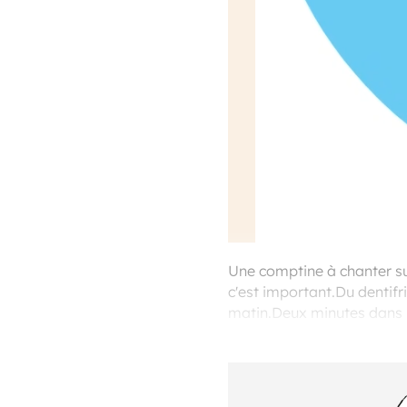
Une comptine à chanter sur 
c'est important.Du dentifri
matin.Deux minutes dans la
e-magineVoix : Natacha F