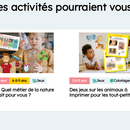
es activités pourraient vous
 ans
6 à 9 ans
Jeux
0 à 5 ans
Jeux
Coloriage
: Quel métier de la nature
Des jeux sur les animaux à
ait pour vous ?
imprimer pour les tout-peti