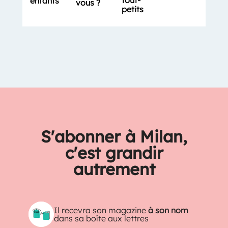
enfants
vous ?
petits
S'abonner à Milan,
c'est grandir
autrement
Il recevra son magazine
à son nom
dans sa boîte aux lettres