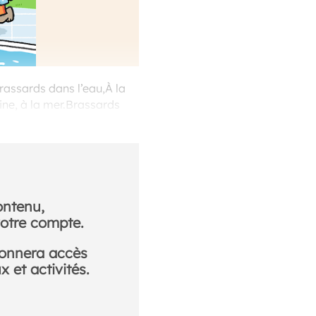
Brassards dans l’eau,À la
ine, à la mer.Brassards
n : Etsuko Watanabe
ontenu,
otre compte.
donnera accès
 et activités.