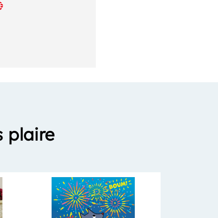
E
 plaire