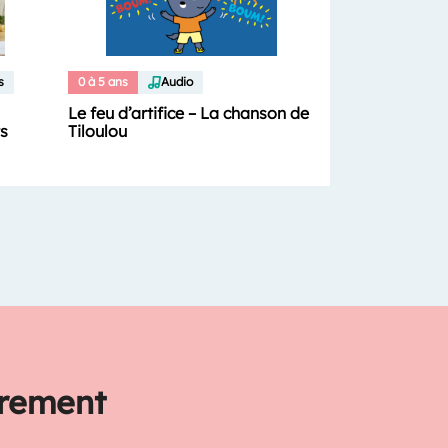
s
0 à 5 ans
Audio
Le feu d’artifice – La chanson de
Tiloulou
ts
trement