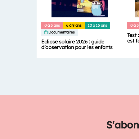
0 à 5 ans
6 à 9 ans
10 à 15 ans
0 à 5
Documentaires
Test 
est f
Éclipse solaire 2026 : guide
d’observation pour les enfants
S'abon