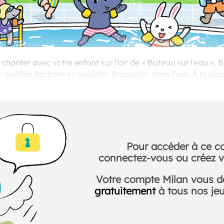
chanter avec votre enfant sur l’air de « Bateau sur l'eau ». 
s gonflés,Barbote en sécurité. Brassards dans l’eau,À la pisc
s’amuser. © son : e-magine Voix : Natacha Fabry Illustratio
Pour accéder à ce c
connectez-vous ou créez v
Votre compte Milan vous 
gratuitement
à tous nos jeux