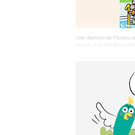
Une chanson de Tiloulou à 
piscine, à la mer.Brassard
gonflés,Les enfants vont 