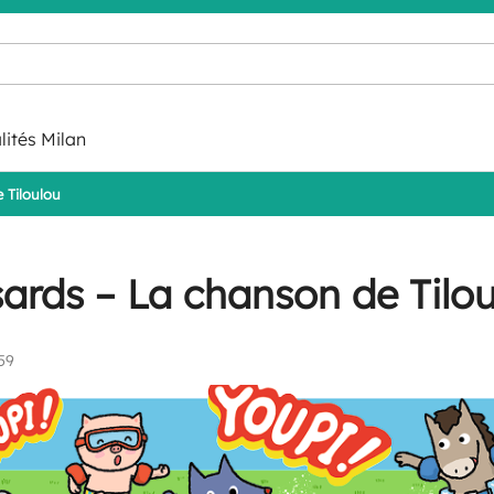
lités Milan
 Tiloulou
ards – La chanson de Tilo
59