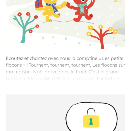
Écoutez et chantez avec nous la comptine « Les petits
flocons » ! Tournent, tournent, tournent, Les flocons sur
ma maison. Noël arrive dans le froid. C'est le grand
bal Des p'tits glaçons ! © son : e-magine Illustrations :
Marion Piffaretti