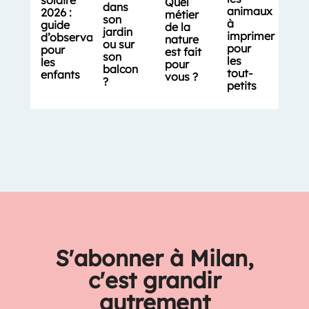
Quel
dans
animaux
2026 :
métier
son
à
guide
de la
jardin
imprimer
d’observation
nature
ou sur
pour
pour
est fait
son
les
les
pour
balcon
tout-
enfants
vous ?
?
petits
S'abonner à Milan,
c'est grandir
autrement