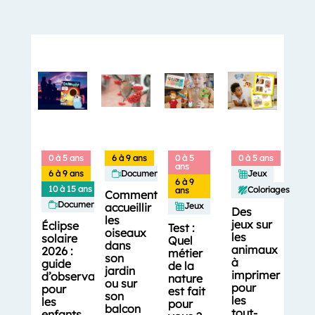
0 à 5 ans
6 à 9 ans
0 à 5
0 à 5 ans
ans
6 à 9 ans
Documentaires
Jeux
6 à 9
10 à 15 ans
Coloriages
ans
Comment
Documentaires
accueillir
Jeux
Des
les
jeux sur
Éclipse
Test :
oiseaux
les
solaire
Quel
dans
animaux
2026 :
métier
son
à
guide
de la
jardin
imprimer
d’observation
nature
ou sur
pour
pour
est fait
son
les
les
pour
balcon
tout-
enfants