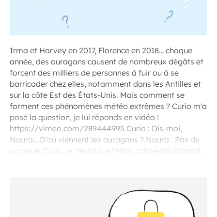
Irma et Harvey en 2017, Florence en 2018… chaque
année, des ouragans causent de nombreux dégâts et
forcent des milliers de personnes à fuir ou à se
barricader chez elles, notamment dans les Antilles et
sur la côte Est des États-Unis. Mais comment se
forment ces phénomènes météo extrêmes ? Curio m'a
posé la question, je lui réponds en vidéo !
https://vimeo.com/289444995 Curio : Dis-moi,
Noura… D’où viennent les ouragans ? Noura : Pas de
panique, Curio, je t’explique ! Mais calme-toi d’abord,
ou tu vas tout casser, comme l’ouragan.