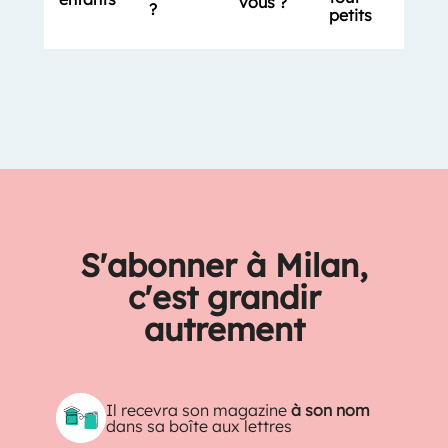
vous ?
?
petits
S'abonner à Milan,
c'est grandir
autrement
Il recevra son magazine
à son nom
dans sa boîte aux lettres