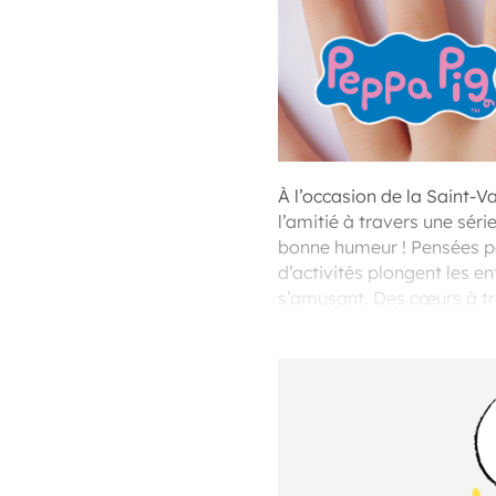
À l’occasion de la Saint-Va
l’amitié à travers une séri
bonne humeur ! Pensées pou
d’activités plongent les e
s’amusant. Des cœurs à t
aux enfants de s’entraîner 