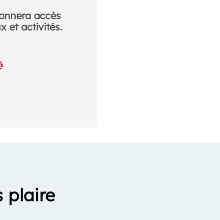
donnera accès
 et activités.
E
 plaire