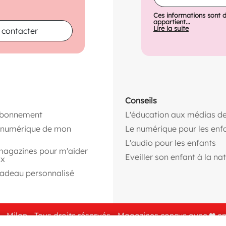
Ces informations sont 
appartient...
Lire la suite
 contacter
Conseils
abonnement
L'éducation aux médias de
n numérique de mon
Le numérique pour les enf
L'audio pour les enfants
magazines pour m'aider
Eveiller son enfant à la na
ix
cadeau personnalisé
- Milan - Tous droits réservés - Magazines conçus avec ❤ e