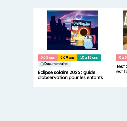
0 à 5 ans
6 à 9 ans
10 à 15 ans
0 à 5
Documentaires
Test 
est f
Éclipse solaire 2026 : guide
d’observation pour les enfants