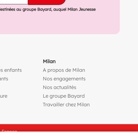
destinées au groupe Bayard, auquel Milan Jeunesse
Milan
s enfants
A propos de Milan
(ouvre une nouvelle fe
ants
Nos engagements
(ouvre une nouvelle fenêtr
Nos actualités
(ouvre une nouvelle fenêtre)
(ouvre une nouvelle fen
ture
Le groupe Bayard
(ouvre une nouvelle f
Travailler chez Milan
n France