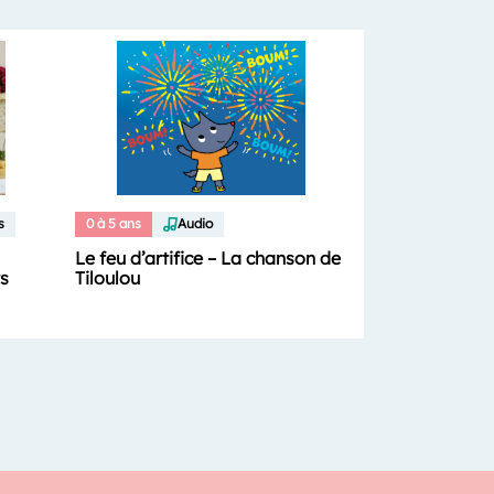
s
0 à 5 ans
Audio
Le feu d’artifice – La chanson de
Tiloulou
ts