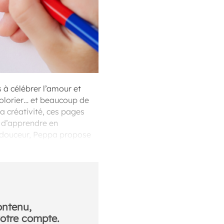
s à célébrer l’amour et
 colorier… et beaucoup de
a créativité, ces pages
t d’apprendre en
 douceur, Peppa propose
ontenu,
otre compte.